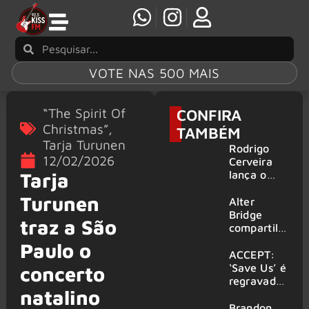
VOTE NAS 500 MAIS
“The Spirit Of
CONFIRA
Christmas”
,
TAMBÉM
Tarja Turunen
Rodrigo
12/02/2026
Cerveira
lança o
Tarja
single “The
Turunen
Searcher”
Alter
Bridge
traz a São
compartilh
a vídeo ao
Paulo o
vivo de
ACCEPT:
“Fortress”
‘Save Us’ é
concerto
gravada
regravada
natalino
no Rock
com
am Ring
membros
Brandon