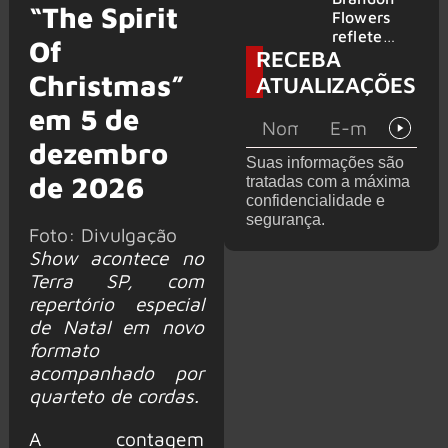
“The Spirit
2026
do GHOST
Flowers
e KORN
reflete
Of
RECEBA
sobre o
futuro e
Christmas”
ATUALIZAÇÕES
levanta
em 5 de
possibilida
de de
dezembro
deixar os
Suas informações são
palcos
de 2026
tratadas com a máxima
confidencialidade e
segurança.
Foto: Divulgação
Show acontece no
Terra SP, com
repertório especial
de Natal em novo
formato
acompanhado por
quarteto de cordas.
A contagem