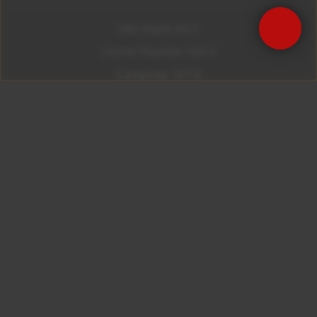
São Paulo 92.5
Litoral Paulista 100.3
Campinas 107.9
Rio De Janeiro 92.9
Ribeirão Preto 105.3
Brasília 106.7
Copyright © 2026 – KISS FM. Todos os direitos
reservados.
ID7 Studio
Site desenvolvido por