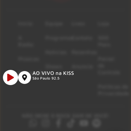
Início
Equipe
Lives
Loja
A
Programas
Contato
500
Rádio
Mais
Notícias
Resenhas
Músicas
Painel
de
Shows
Anuncie
Controle
Promoções
AO VIVO na KISS
São Paulo 92.5
Políticas de
Privacidade
NÃO DEIXE O ROCK SAIR DE VOCÊ!