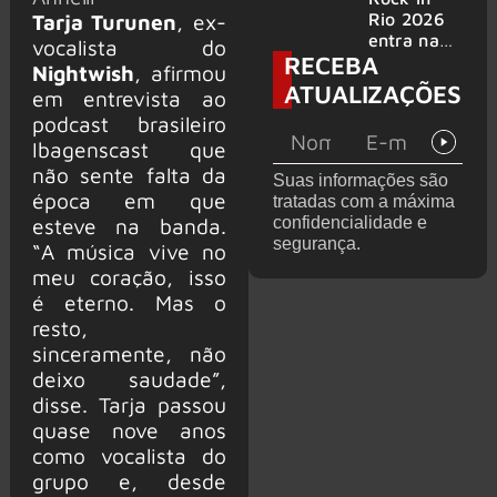
bandas
e álbum ao
Rio 2026
Tarja Turunen
, ex-
vivo são
entra na
vocalista do
RECEBA
anunciados
reta final
Nightwish
, afirmou
com
ATUALIZAÇÕES
em entrevista ao
Cidade do
podcast brasileiro
Rock em
montagem
Ibagenscast que
acelerada
não sente falta da
Suas informações são
e line-up
época em que
tratadas com a máxima
completo
confidencialidade e
esteve na banda.
confirmad
segurança.
“A música vive no
o
meu coração, isso
é eterno. Mas o
resto,
sinceramente, não
deixo saudade”,
disse. Tarja passou
quase nove anos
como vocalista do
grupo e, desde