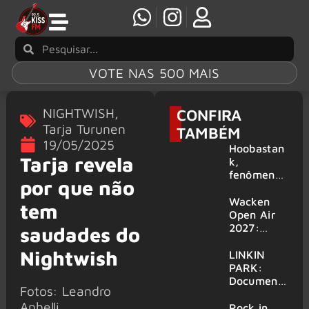
VOTE NAS 500 MAIS
NIGHTWISH
,
CONFIRA
Tarja Turunen
TAMBÉM
19/05/2025
Hoobastan
Tarja revela
k,
fenômeno
por que não
mundial do
rock anos
Wacken
tem
2000,
Open Air
volta ao
2027:
saudades do
Brasil para
festival
Nightwish
6 shows
amplia
LINKIN
line-up e
PARK:
já
Document
Fotos: Leandro
confirma
ário
Anhelli
mais de 50
‘Unshatter’
Rock in