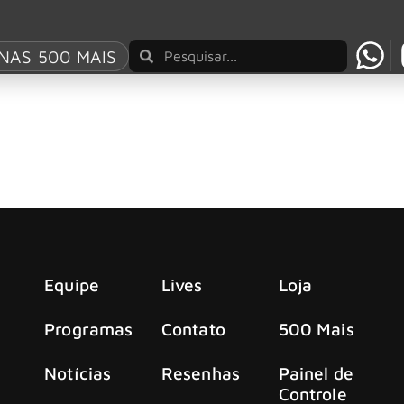
n
NAS 500 MAIS
 novo single, “We’re Onto Something”
e Onto Something”, com participação da estrela country Zach
Equipe
Lives
Loja
Programas
Contato
500 Mais
Notícias
Resenhas
Painel de
Controle