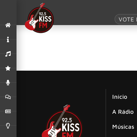
Tag:
Zach Brya
VOTE 
Kings of Leon e Zach Bryan anunciam
O Kings of Leon lançará um novo single, “We’r
Love Tap Records
Início
A Rádio
Músicas