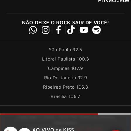
NÃO DEIXE O ROCK SAIR DE VOCÊ!
São Paulo 92.5
Litoral Paulista 100.3
Campinas 107.9
Rio De Janeiro 92.9
Ribeirão Preto 105.3
Brasília 106.7
Copyright © 2026 – KISS FM. Todos os direitos
reservados.
ID7 Studio
Site desenvolvido por
AO VIVO na KISS