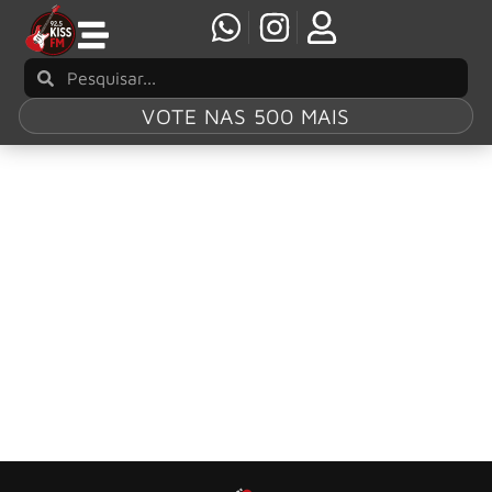
VOTE NAS 500 MAIS
Tag:
“Your Love”
The Outfield : Videoclipe de “Your Love” entra
para o Billion Club do YouTube
Os anos 80 podem ter ficado para trás, mas a música da
década continua mais viva do que nunca.