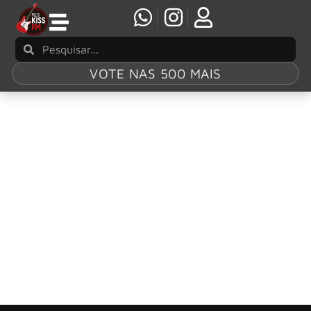
VOTE NAS 500 MAIS
Tag:
“X Out”
Extreme mergulha em temas sombrios no
novo clipe “X Out”
O Extreme lançou o videoclipe oficial de “X Out”, faixa
presente em seu mais recente álbum, Six, divulgado em
junho de 2023 pela earMUSIC.