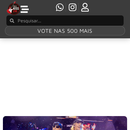
VOTE NAS 500 MAIS
Tag:
Wind Of
Change
Scorpions divulga primeiro teaser do filme
biográfico “Wind Of Change”