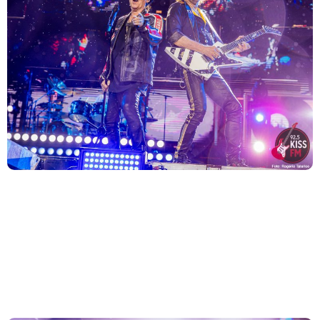
O aguardado filme biográfico do Scorpions, “Wind Of
Change”, acaba de ganhar seu primeiro teaser trailer
oficial
Scorpions terão trajetória contada em filme:
conheça o elenco de “Wind Of Change”