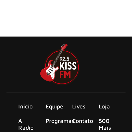
Após o lançamento do single emocionalmente poderoso
“Light Can Only Shine In The Darkness” na semana
passada, LORD OF THE LOST e WITHIN TEMPTATION
lançam o videoclipe oficial.
Início
Equipe
Lives
Loja
A
Programas
Contato
500
Rádio
Mais