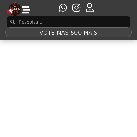
VOTE NAS 500 MAIS
Tag:
Whitin
Temptation
LORD OF THE LOST e WITHIN TEMPTATION
lançam videoclipe para o novo single “Light
Can Only Shine In The Darkness”