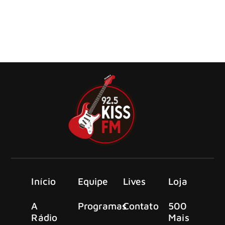
que os clipes da banda estão aparecendo com maior
qualidade de imagem no YouTube ao longo deste ano,
caracterizados por uma faixa verde no canto esquerdo da
capa. Nesta segunda-feira (12), o liderado por Mike
Shinoda publicou em seu Instagram um comparativo entre
[…]
Início
Equipe
Lives
Loja
A
Programas
Contato
500
Rádio
Mais