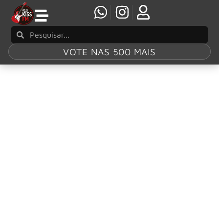
VOTE NAS 500 MAIS
Tag:
What I’ve
Done”
Linkin Park relança clipes clássicos em
qualidade absurda
Quem é fã de Linkin Park (e quem não é?) já percebeu