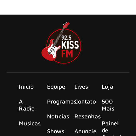
banda solo fizeram um show principal no histórico West
Herr Riviera Theatre em North Tonawanda, Nova York.
Início
Equipe
Lives
Loja
A
Programas
Contato
500
Rádio
Mais
Notícias
Resenhas
Músicas
Painel
de
Shows
Anuncie