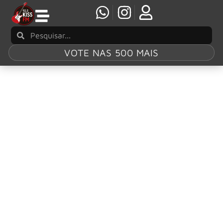
VOTE NAS 500 MAIS
Tag:
West Herr
Riviera Theatre
Gene Simmons faz show beneficente com sua
banda solo
Na segunda-feira, 19 de agosto, Gene Simmons e sua