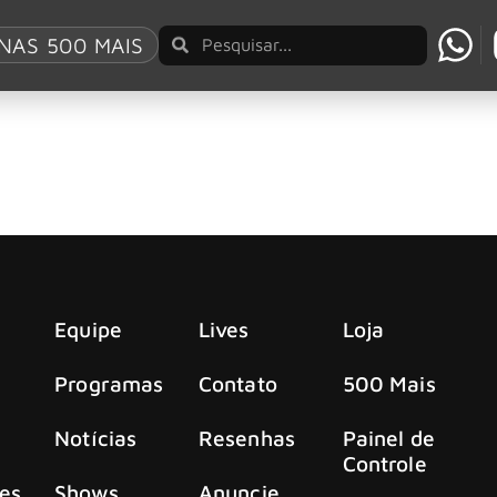
It Look Easy”
NAS 500 MAIS
de It Look Easy” com Robbie Williams
It Look Easy”, uma parceria surpreendente com Robbie Willi
Equipe
Lives
Loja
Programas
Contato
500 Mais
Notícias
Resenhas
Painel de
Controle
es
Shows
Anuncie