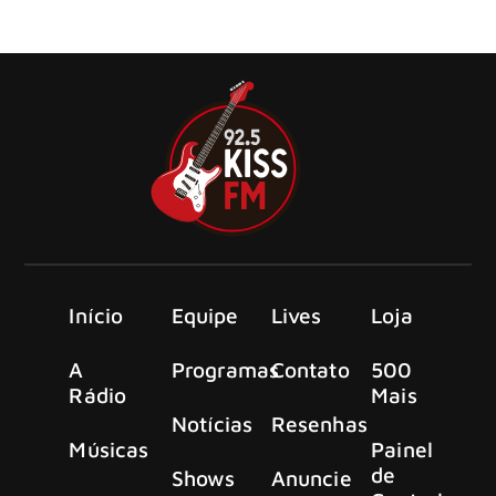
vez maior. Depois do anúncio da semana passada para a
“Wasted Wednesday”
Início
Equipe
Lives
Loja
A
Programas
Contato
500
Rádio
Mais
Notícias
Resenhas
Músicas
Painel
de
Shows
Anuncie