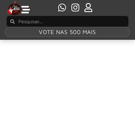
VOTE NAS 500 MAIS
Tag:
“Wasted
Wednesday”
Wacken Open Air anuncia mais 50 bandas
para a edição de 35 anos do festival
A expectativa para o Wacken Open Air 2026 está cada