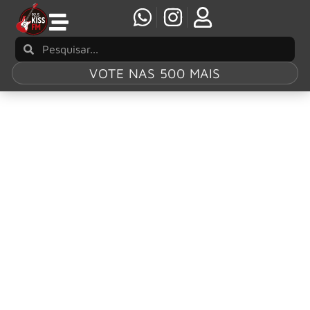
VOTE NAS 500 MAIS
Tag:
“Wandinha”
The Sisters of Mercy embala série “Wandinha”
com clássico “No Time To Cry” antes de turnê
na América Latina
Música da icônica banda britânica é parte da trilha sonora