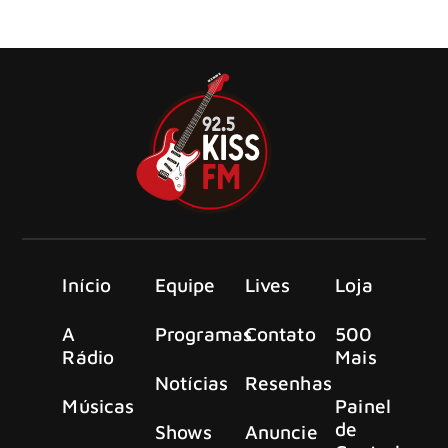
da série de sucesso da Netflix e antecede aguardada
passagem do grupo no Brasil, México, Chile e Argentina.
Início
Equipe
Lives
Loja
A
Programas
Contato
500
Rádio
Mais
Notícias
Resenhas
Músicas
Painel
de
Shows
Anuncie