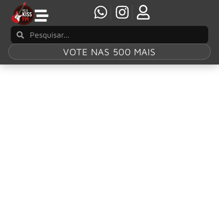
VOTE NAS 500 MAIS
Tag:
Volbeat.
VOLBEAT bate recorde histórico com seu 13º
topo na Billboard
Os dinamarqueses do Volbeat provaram mais uma vez que
são uma verdadeira máquina de fazer sucessos no hard
rock.