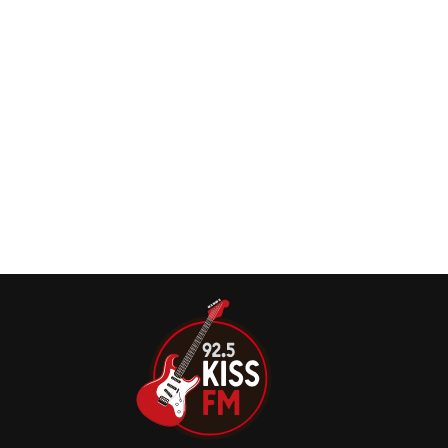
Volbeat: Single “Time Will Heal”, chega ao
topo da parada de rock mainstream da
Billboard
O single mais recente do Volbeat, “Time Will Heal”, é o
12º número 1 da banda na parada Mainstream da
Billboard.