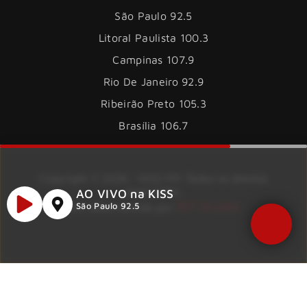
São Paulo 92.5
Litoral Paulista 100.3
Campinas 107.9
Rio De Janeiro 92.9
Ribeirão Preto 105.3
Brasília 106.7
Copyright © 2026 – KISS FM. Todos os direitos
reservados.
AO VIVO na KISS
ID7 Studio
Site desenvolvido por
São Paulo 92.5