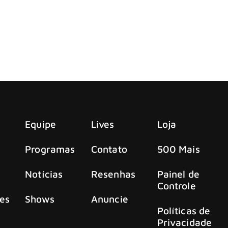
gels Trust’ e lança single “By a Monster’s Hand”
od of Angels Trust, que será lançado em 6 de junho.
Equipe
Lives
Loja
Programas
Contato
500 Mais
Notícias
Resenhas
Painel de
Controle
es
Shows
Anuncie
Políticas de
Privacidade