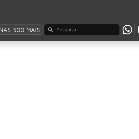
NAS 500 MAIS
fest 2026 e Behemoth é adicionado ao lineup
lteração de última hora na programação da edição de 2026 d
eat são confirmados
e Limp Bizkit, Megadeth e Within Temptation para quinta-feir
line-up para 2026 com Iron Maiden, Volbeat, Lin