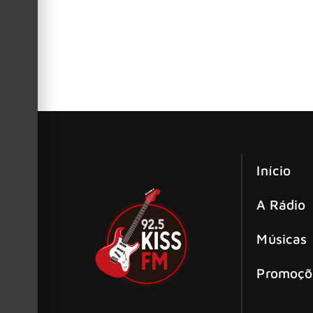
álbum, “God Of Angels Trust”
Volbeat anuncia novo álbum ‘God of An
Volbeat anunciou seu novo álbum de estúdio, G
Início
A Rádio
Músicas
Promoçõ