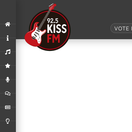
Tag:
Volbeat
VOTE 
Volbeat cancela participação no Hell
Os organizadores do Hellfest anunciaram uma a
Graspop 2026: Twisted Sister e Volb
Graspop 2026, na Bélgica. Depois do anúncio d
Rock im Park e Rock Am Ring anuncia 