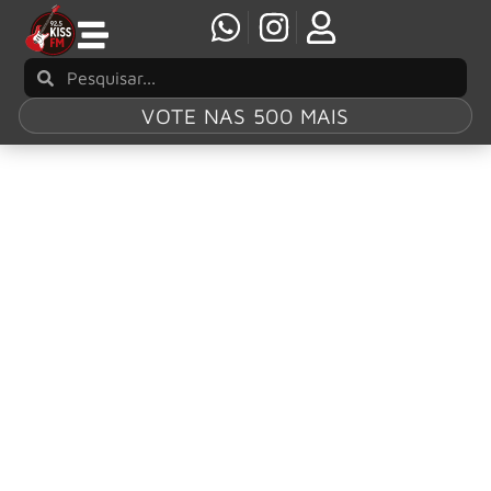
VOTE NAS 500 MAIS
Tag:
Voice In My
Head
Glenn Hughes revela novo single ‘Voice in My
Hand’
A lenda do rock e membro do Rock & Roll Hall Of Fame,