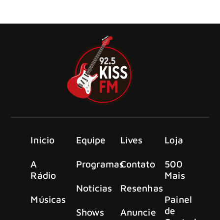
Glenn Hughes, tem o prazer de revelar seu novo single e o
vídeo que o acompanha, “Voice In My Head”
Início
Equipe
Lives
Loja
A
Programas
Contato
500
Rádio
Mais
Notícias
Resenhas
Músicas
Painel
de
Shows
Anuncie