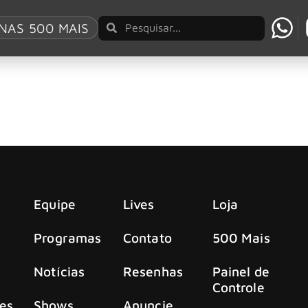
ice
NAS 500 MAIS
lack Sabbath e Dio, incluindo “War Pigs”
os mais diversos motivos, pelo menos uma parcela dos músic
Equipe
Lives
Loja
Programas
Contato
500 Mais
Notícias
Resenhas
Painel de
Controle
es
Shows
Anuncie