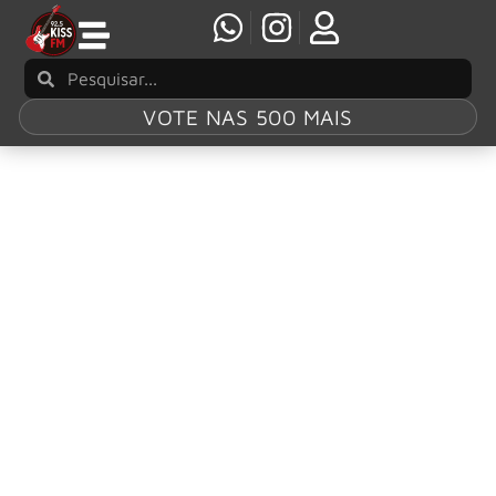
VOTE NAS 500 MAIS
Tag:
Udo
Dirkschneider
Saxon tocará o clássico “Wheels of Steel” na
íntegra na próxima turnê “Hell, Fire and Steel”
A banda Saxon, um dos maiores ícones do Heavy Metal,