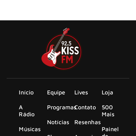
anunciaram sua próxima turnê de dez datas “Hell, Fire
and Steel” no ano que vem tocando na íntegra o clássico
“Wheels of Steel”
Início
Equipe
Lives
Loja
A
Programas
Contato
500
Rádio
Mais
Notícias
Resenhas
Músicas
Painel
de