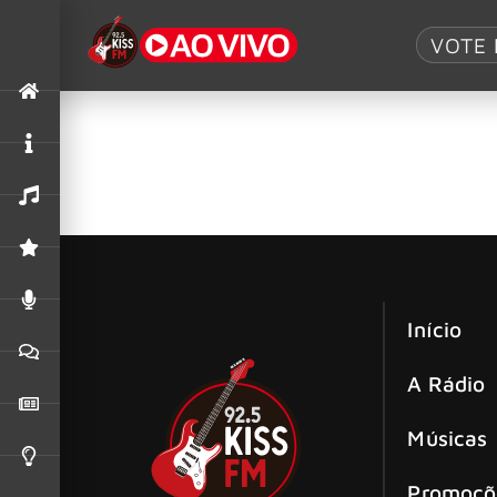
Tag:
TUBBZ
VOTE 
Alice Cooper ganha versão em forma
A TUBBZ, marca cult conhecida por transforma
Início
A Rádio
Músicas
Promoçõ