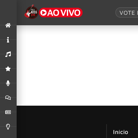
Tag:
TRON: Ar
VOTE 
Nine Inch Nails assina a trilha sonor
O Nine Inch Nails retorna com mais de 70 minu
Nine Inch Nails marca estreia em tri
Depois de cinco anos de silêncio, o Nine Inch 
Início