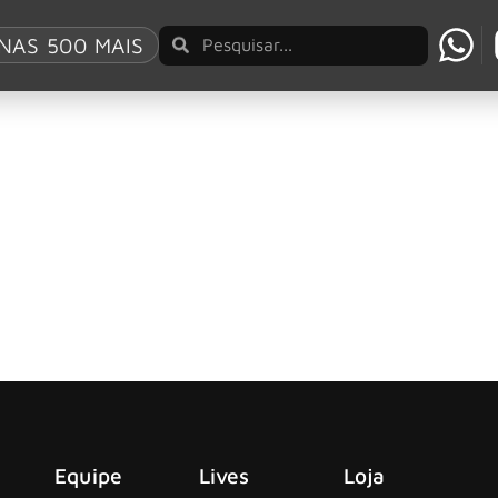
es
NAS 500 MAIS
a do filme “TRON: Ares”
tos de música inédita para a trilha sonora do filme “TRON: A
lhas de cinema com novo single para TRON: Ares
Nails surpreende os fãs com “As Alive As You Need Me To Be”
Equipe
Lives
Loja