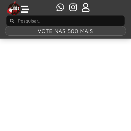
VOTE NAS 500 MAIS
Tag:
Tripsitter
Ann Wilson e Tripsitter anunciam o álbum
“Consecrated Ground”
A lenda do rock Ann Wilson, icônica vocalista do Heart, e
a aclamada banda de rock psicodélico Tripsitter
anunciaram o lançamento de seu novo álbum
colaborativo.