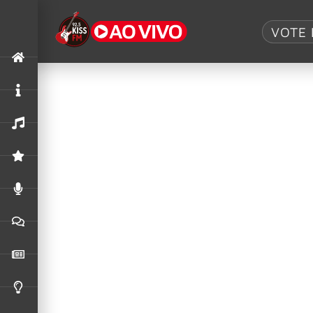
Tag:
Tool
VOTE 
Tool em negociações para residência
O baterista Danny Carey revelou que o Tool es
Guns N’ Roses e Tool são anunciado n
Se o elenco de estrelas do show final do Black
histórico.
Lollapalooza Brasil anuncia lineup da