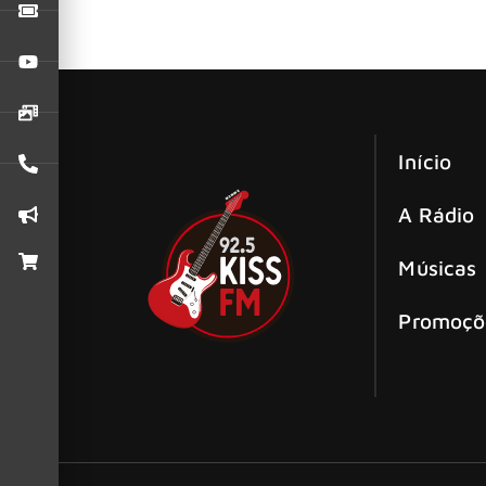
A organização do festival Lollapalooza anunci
em São Paulo.
Início
A Rádio
Músicas
Promoçõ