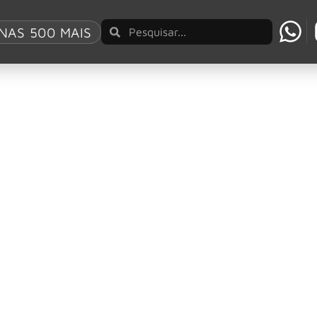
NAS 500 MAIS
 no Sphere, em Las Vegas, em 2027
tá em negociações para uma possível residência na Sphere, 
o último show do Black Sabbath
 Sabbath já não fosse o suficiente para você, Guns N’ Roses 
 edição de 2025 com Tool, Sepultura e mais