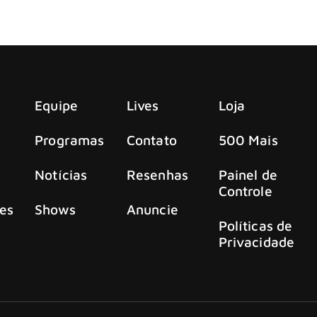
ou o lineup da edição de 2025 que acontecerá nos dias 28, 29
Equipe
Lives
Loja
Programas
Contato
500 Mais
Notícias
Resenhas
Painel de
Controle
es
Shows
Anuncie
Políticas de
Privacidade