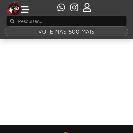
VOTE NAS 500 MAIS
Tag:
Tony Belloto
Tony Belloto do Titãs revela diagnóstico de
câncer no pâncreas
Guitarrista fará cirurgia e irá se afastar da banda para se
recuperar.