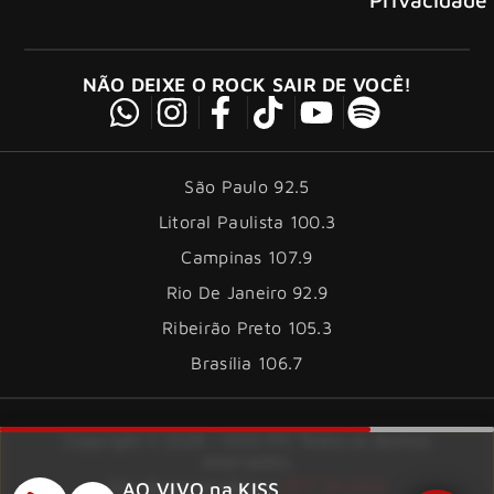
NÃO DEIXE O ROCK SAIR DE VOCÊ!
São Paulo 92.5
Litoral Paulista 100.3
Campinas 107.9
Rio De Janeiro 92.9
Ribeirão Preto 105.3
Brasília 106.7
Copyright © 2026 – KISS FM. Todos os direitos
reservados.
ID7 Studio
Site desenvolvido por
AO VIVO na KISS