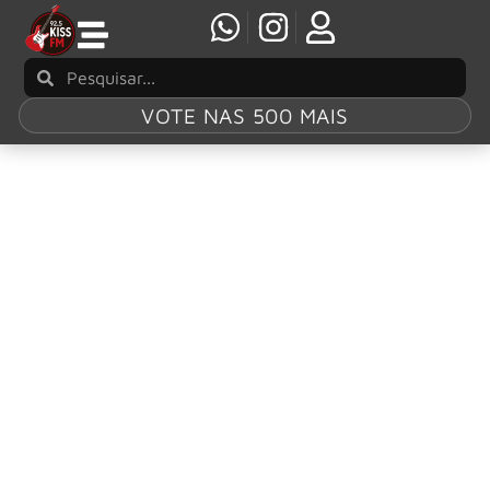
VOTE NAS 500 MAIS
Tag:
Tom Hunting
Exodus/Guns N’ Roses: “ele entende de
Thrash, gosta de música Thrash e gosta de
bandas pesadas”, diz Tom Hunting sobre Slash
O Exodus é uma das grandes forças por trás do Thrash