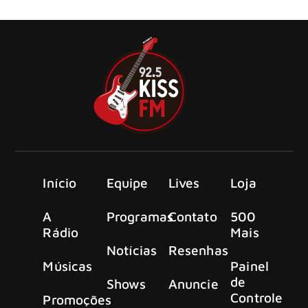
de carreira com o lançamento do single “Today’s Song”
Início
Equipe
Lives
Loja
A
Programas
Contato
500
Rádio
Mais
Notícias
Resenhas
Músicas
Painel
de
Shows
Anuncie
Controle
Promoções