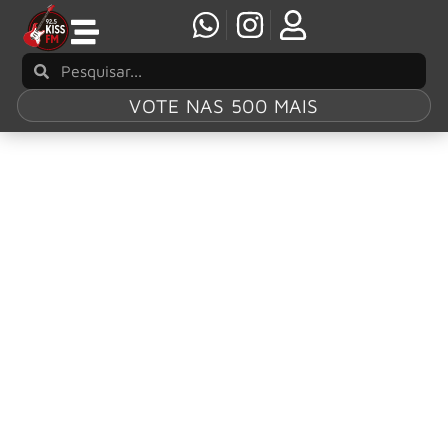
VOTE NAS 500 MAIS
Tag:
Today’s
Song
Foo Fighters celebram 30 anos de banda com
novo single “Today’s Song”
O Foo Fighters iniciou as comemorações de seus 30 anos