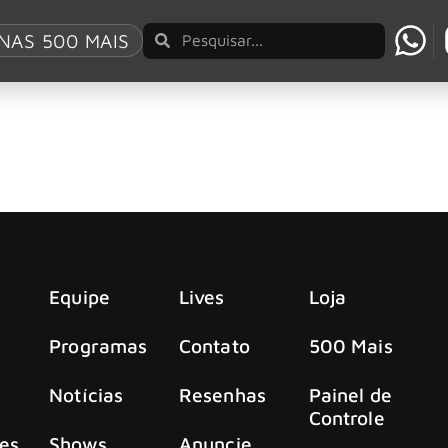
e
NAS 500 MAIS
Braindead” em parceria com Toby Morse do H2O
ão sonora. Nesta sexta-feira (1º), a banda californiana revel
Equipe
Lives
Loja
Programas
Contato
500 Mais
Notícias
Resenhas
Painel de
Controle
es
Shows
Anuncie