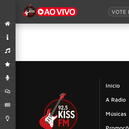
Tag:
Toby Mors
VOTE 
Papa Roach revela clipe do single “
O Papa Roach está de volta com mais uma explos
Início
A Rádio
Músicas
Promoçõ