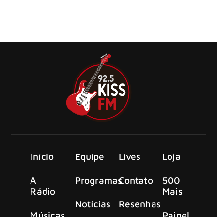
A banda de hard rock do sul da Califórnia, Nelson, lança o
primeiro videoclipe oficial de “To Get Back To You”
Início
Equipe
Lives
Loja
A
Programas
Contato
500
Rádio
Mais
Notícias
Resenhas
Músicas
Painel