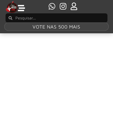
VOTE NAS 500 MAIS
Tag:
“To Get Back To Yo
Nelson compartilha o vídeo de “To Get Back To
You”, single do final da segunda temporada da
série Peacemaker