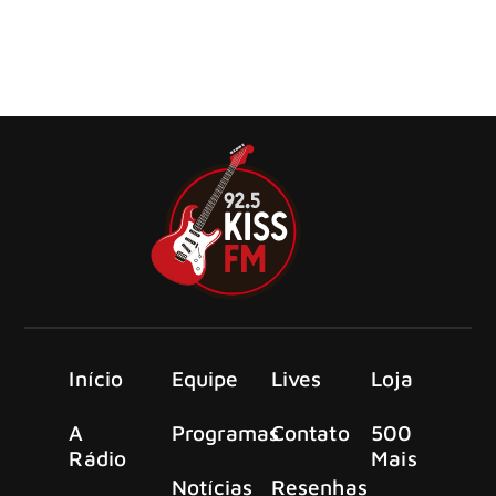
O single mais recente do Volbeat, “Time Will Heal”, é o
12º número 1 da banda na parada Mainstream da
Billboard.
Início
Equipe
Lives
Loja
A
Programas
Contato
500
Rádio
Mais
Notícias
Resenhas