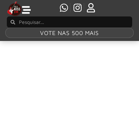
VOTE NAS 500 MAIS
Tag:
“Time
Will Heal”
Volbeat: Single “Time Will Heal”, chega ao
topo da parada de rock mainstream da
Billboard