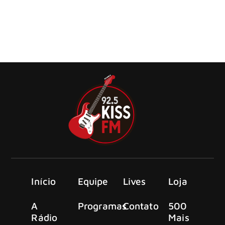
Guitarrista encerra em junho a etapa brasileira da turnê
de seu álbum solo mais recente, com apresentações em
Pirenópolis, Campinas, Santo André e Florianópolis. Em
Pirenópolis, Kiko será headliner do festival PiriBier.
Início
Equipe
Lives
Loja
A
Programas
Contato
500
Rádio
Mais