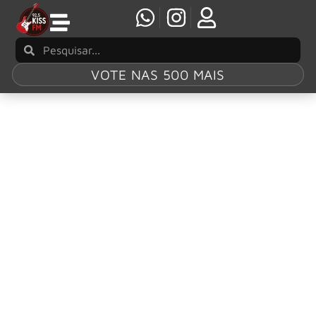
VOTE NAS 500 MAIS
Tag:
“Theory of
Mind”
Kiko Loureiro terá Mauro Henrique como
convidado especial nos últimos shows da
turnê “Theory of Mind” no Brasil