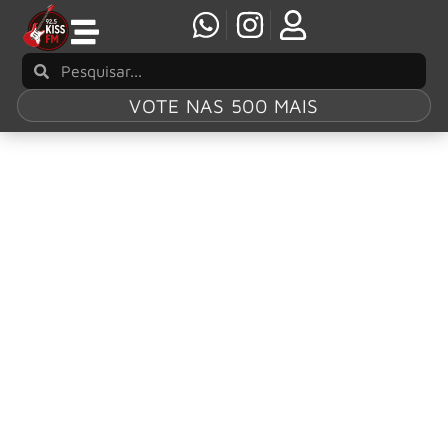
VOTE NAS 500 MAIS
Tag:
The
Thunderfist
Chronicles
ALESTORM divulgam novo single “The Storm”,
faixa do novo álbum ‘The Thunderfist