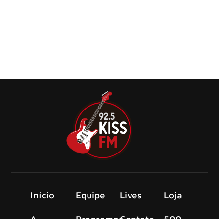
Chronicles’
Os penetras de festa do metal pirata escocês ALESTORM
lançam seu terceiro single, “The Storm” , extraído de seu
novo álbum, ‘The Thunderfist Chronicles’
Início
Equipe
Lives
Loja
A
Programas
Contato
500