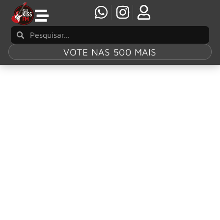
VOTE NAS 500 MAIS
Tag:
The Stray
Cats
The Stray Cats são forçados a cancelar turnê
devido a doença do vocalista Brian Setzer
A banda Stray Cats cancelou sua turnê devido a uma