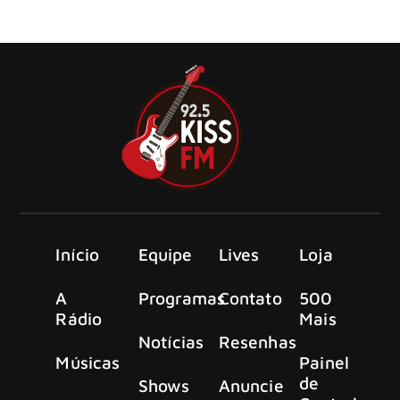
“doença grave” do vocalista Brian Setzer. O grupo tinha
shows agendados até 23 de novembro.
Início
Equipe
Lives
Loja
A
Programas
Contato
500
Rádio
Mais
Notícias
Resenhas
Músicas
Painel
de
Shows
Anuncie