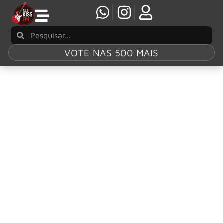
VOTE NAS 500 MAIS
Tag:
The Storm
ALESTORM divulgam novo single “The Storm”,
faixa do novo álbum ‘The Thunderfist
Chronicles’
Os penetras de festa do metal pirata escocês ALESTORM