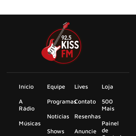
lançam seu terceiro single, “The Storm” , extraído de seu
novo álbum, ‘The Thunderfist Chronicles’
Início
Equipe
Lives
Loja
A
Programas
Contato
500
Rádio
Mais
Notícias
Resenhas
Músicas
Painel
de
Shows
Anuncie