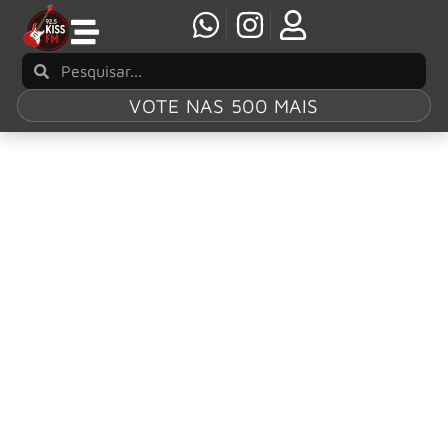
VOTE NAS 500 MAIS
Tag:
THE
RETURN OF THE
CARNIVAL OF
SINS
Mötley Crüe comemora 45 anos com coleção