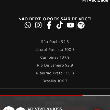
NÃO DEIXE O ROCK SAIR DE VOCÊ!
São Paulo 92.5
Litoral Paulista 100.3
Campinas 107.9
Rio De Janeiro 92.9
Ribeirão Preto 105.3
Brasília 106.7
Copyright © 2026 – KISS FM. Todos os direitos
reservados.
ID7 Studio
Site desenvolvido por
AO VIVO na KISS