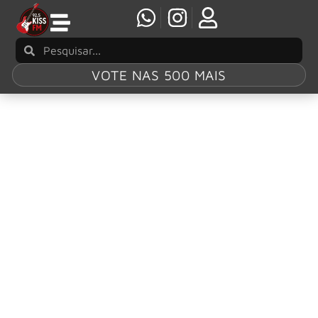
VOTE NAS 500 MAIS
Tag:
The Human
Fear
Franz Ferdinand divulga duas versões inéditas
do álbum “The Human Fear”
Antes de sua apresentação no Glastonbury nesta semana,