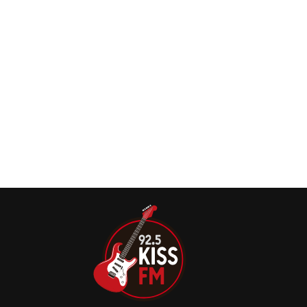
o Franz Ferdinand compartilhou hoje um novo single com
versões inéditas
Franz Ferdinand anuncia novo álbum e lança a
inédita ‘Audacious’
O Franz Ferdinand anunciou seu novo álbum de estúdio,
intitulado The Human Fear. O trabalho com 11 faixas será
lançado no dia 10 de janeiro de 2025, pela Domino.