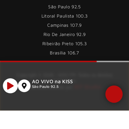
São Paulo 92.5
Litoral Paulista 100.3
Campinas 107.9
Rio De Janeiro 92.9
Ribeirão Preto 105.3
Brasília 106.7
Copyright © 2026 – KISS FM. Todos os direitos
reservados.
AO VIVO na KISS
ID7 Studio
Site desenvolvido por
São Paulo 92.5