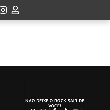
Anthem” com drum-cam da Nova
da banda de “The Heretic Anthem”
NÃO DEIXE O ROCK SAIR DE
VOCÊ!