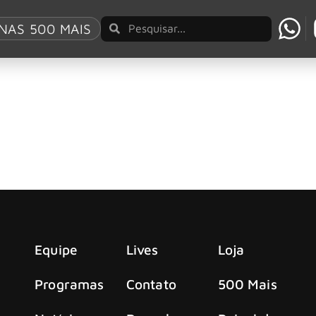
ic Anthem
NAS 500 MAIS
nde, compartilha vídeo ao vivo de “The Heretic 
mpartilhou um vídeo gravado com drum-cam da apresentação 
Equipe
Lives
Loja
Programas
Contato
500 Mais