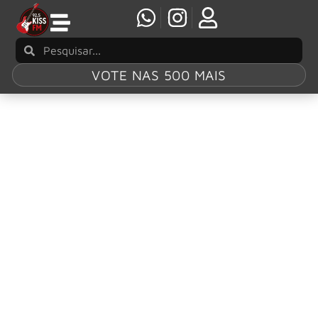
VOTE NAS 500 MAIS
Tag:
The Dream
of the Blue
Turtles
Sting: “Russians” e o histórico de tensão entre
EUA e Rússia