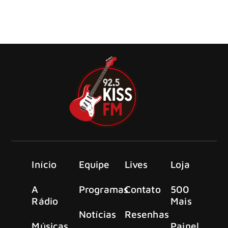
Sting, ex-The Police, lançou em 1985 seu primeiro álbum
solo, The Dream of the Blue Turtles.
Início
Equipe
Lives
Loja
A
Programas
Contato
500
Rádio
Mais
Notícias
Resenhas
Músicas
Painel