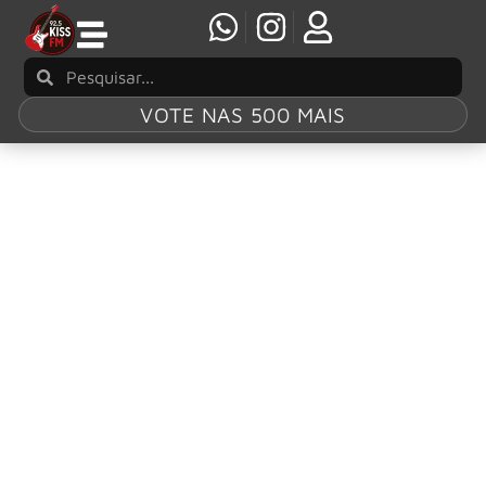
VOTE NAS 500 MAIS
Tag:
“The Cult Of
Ignorance”
Europe lança clipe de novo single repleto de
convidados
Os veteranos do hard rock sueco Europe acabam de