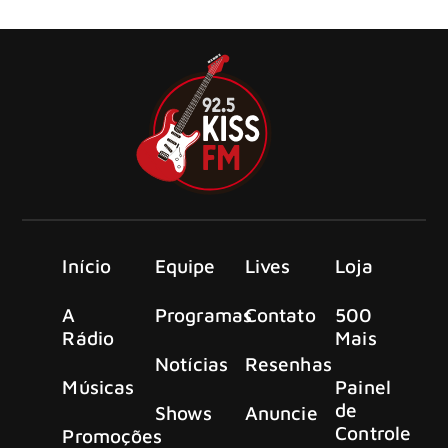
disponibilizar o videoclipe de “The Cult Of Ignorance”
Início
Equipe
Lives
Loja
A
Programas
Contato
500
Rádio
Mais
Notícias
Resenhas
Músicas
Painel
de
Shows
Anuncie
Controle
Promoções