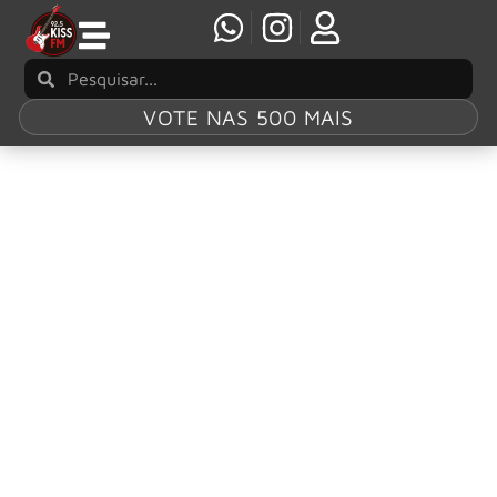
VOTE NAS 500 MAIS
Tag:
‘The Boys of
Dungeon Lane’
Paul McCartney anuncia álbum de inéditas,
‘The Boys of Dungeon Lane’
Paul McCartney anuncia o lançamento de ‘The Boys of