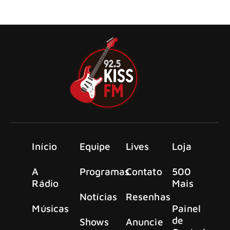
Dungeon Lane’, seu 18º álbum solo, descrito como um dos
trabalhos mais pessoais e reveladores de sua carreira.
Início
Equipe
Lives
Loja
A
Programas
Contato
500
Rádio
Mais
Notícias
Resenhas
Músicas
Painel
de
Shows
Anuncie