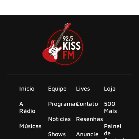
definitiva das performances gravadas de Rory Gallagher
na BBC.
Início
Equipe
Lives
Loja
A
Programas
Contato
500
Rádio
Mais
Notícias
Resenhas
Músicas
Painel
de
Shows
Anuncie