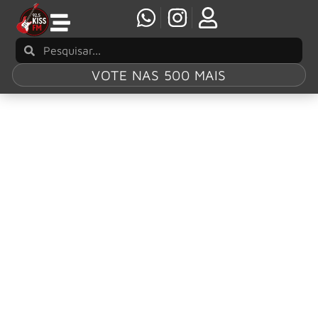
VOTE NAS 500 MAIS
Tag:
The BBC
Collection
Box de Rory Gallagher na BBC vem com 18
CDs e 2 Blu-Rays
Descubra “Rory Gallagher: The BBC Collection”, a coleção