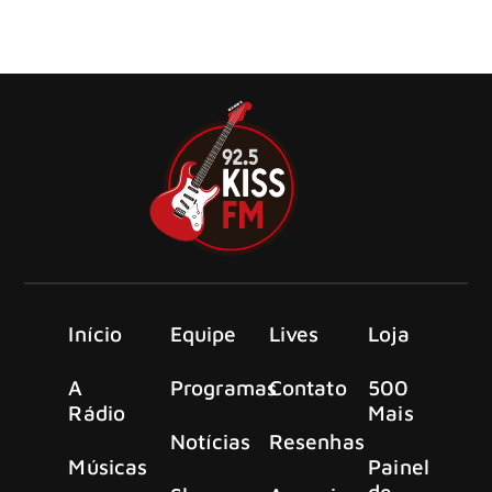
dia 6 de abril de 2025, o JP Experience, evento
apresentado pela TECNISA, trará uma exposição especial
de automóveis […]
Início
Equipe
Lives
Loja
A
Programas
Contato
500
Rádio
Mais
Notícias
Resenhas
Músicas
Painel
de