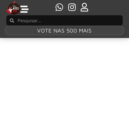
VOTE NAS 500 MAIS
Tag:
Tecnisa
JP Experience: exposição de carros antigos
chega ao Jardim das Perdizes
Evento gratuito no Jardim das Perdizes reúne modelos
clássicos, feira de antiguidades, gastronomia e música ao
vivo no coração de São Paulo Se você é apaixonado por
carros antigos e cultura vintage, marque na agenda: no