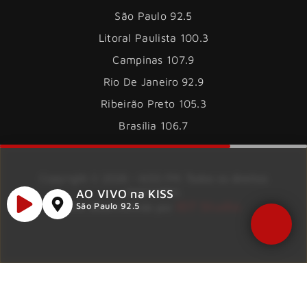
São Paulo 92.5
Litoral Paulista 100.3
Campinas 107.9
Rio De Janeiro 92.9
Ribeirão Preto 105.3
Brasília 106.7
Copyright © 2026 – KISS FM. Todos os direitos
reservados.
AO VIVO na KISS
ID7 Studio
Site desenvolvido por
São Paulo 92.5