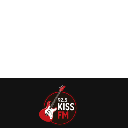
os fãs com um olhar exclusivo sobre os bastidores de seu
mais recente e aclamado videoclipe.
BRUCE DICKINSON lança clipe premiado de
‘Tears Of The Dragon’ gravado no Brasil
O inesquecível vocalista lançou oficialmente o épico e
multipremiado novo videoclipe para a aclamada versão
orquestral do clássico “Tears Of The Dragon”.