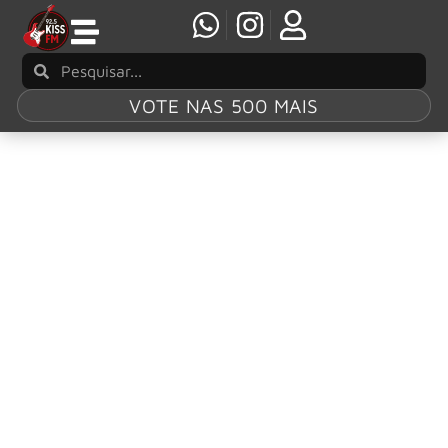
VOTE NAS 500 MAIS
Tag:
“Tears Of
The Dragon”
Bruce Dickinson divulga bastidores de clipe
gravado no Brasil
O vocalista do Iron Maiden, Bruce Dickinson, presenteou