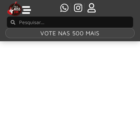
VOTE NAS 500 MAIS
Tag:
Taylor
Hawkins
DAVE GROHL: Vocalista quebra silêncio sobre
demissão de Josh Freese da banda
A demissão do baterista Josh Freese do Foo Fighters em