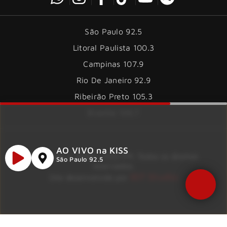
São Paulo 92.5
Litoral Paulista 100.3
Campinas 107.9
Rio De Janeiro 92.9
Ribeirão Preto 105.3
Brasília 106.7
AO VIVO na KISS
Copyright © 2026 – KISS FM. Todos os direitos
São Paulo 92.5
reservados.
ID7 Studio
Site desenvolvido por