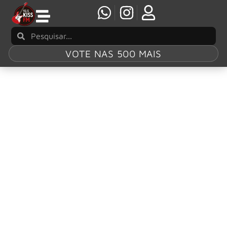
VOTE NAS 500 MAIS
Tag:
Tatiana
Shmayluk
Jinjer: Tatiana Shmayluk critica rótulo
“female-fronted band” e desabafa sobre
comparações