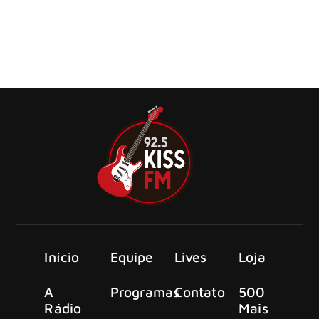
A vocalista do Jinjer, Tatiana Shmayluk, voltou a criticar o
uso do termo “female-fronted band”, afirmando que está
cansada de ser colocada no mesmo pacote que outras
artistas apenas por ser mulher
Início
Equipe
Lives
Loja
A
Programas
Contato
500
Rádio
Mais