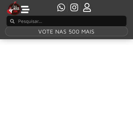
VOTE NAS 500 MAIS
Tag:
“Take Cover
Tour”
Foo Fighters anunciam 12 shows na Europa
para a primavera/verão 2026
O Foo Fighters anunciou nesta segunda-feira (10) uma