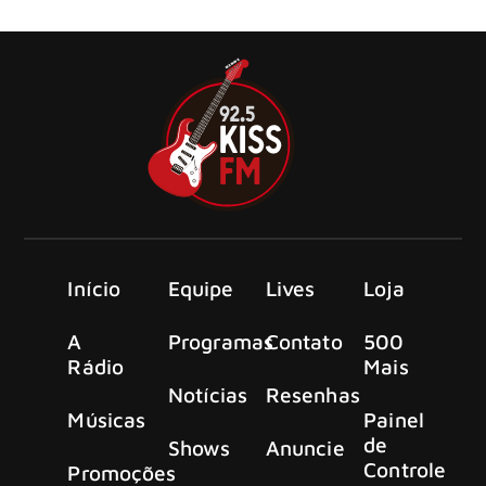
nova grande turnê europeia para 2026.
Início
Equipe
Lives
Loja
A
Programas
Contato
500
Rádio
Mais
Notícias
Resenhas
Músicas
Painel
de
Shows
Anuncie
Controle
Promoções