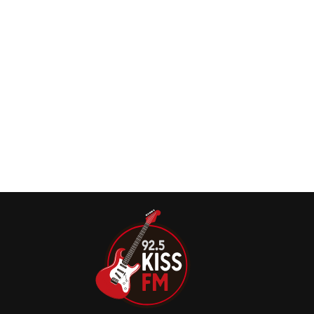
propriedades nos Estados Unidos, retornou ao Super Bowl
Gojira: “É uma vergonha o Metallica nunca ter
tocado no Super Bowl”
O frontman do Gojira, Joe Duplantier, disse em entrevista
ao Full Metal Jackie (via Heavy Consequence) que
adoraria ver o metal receber mais atenção durante o
show do intervalo do Super Bowl