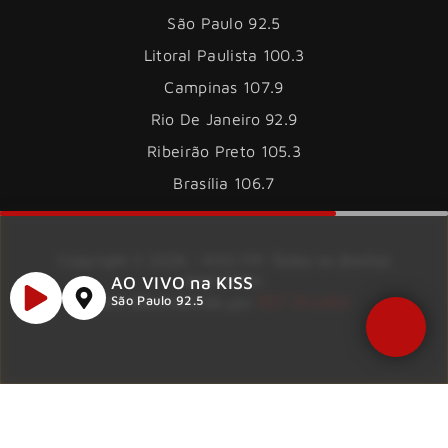
São Paulo 92.5
Litoral Paulista 100.3
Campinas 107.9
Rio De Janeiro 92.9
Ribeirão Preto 105.3
Brasília 106.7
Copyright © 2026 – KISS FM. Todos os direitos
reservados.
AO VIVO na KISS
ID7 Studio
Site desenvolvido por
São Paulo 92.5