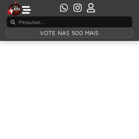
VOTE NAS 500 MAIS
Tag:
Super Bowl
Jon Bon Jovi faz participação especial em
comercial de grupo de seguros de automóveis
no Super Bowl
A State Farm, maior grupo de seguros de automóveis e