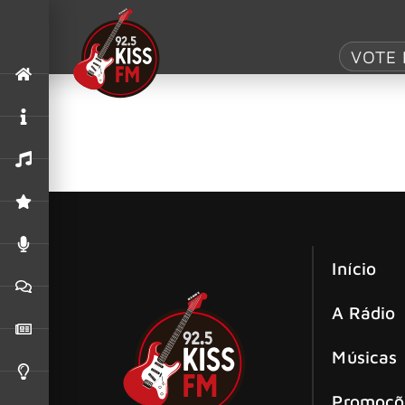
Tag:
Stay In Y
VOTE 
The Black Keys lança “Stay In Your G
Na última sexta-feira (25) a dupla de rock v
Início
A Rádio
Músicas
Promoçõ