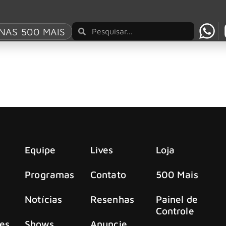
our Grave
NAS 500 MAIS
rave” com Alice Cooper
encedora do GRAMMY
Equipe
Lives
Loja
Programas
Contato
500 Mais
Notícias
Resenhas
Painel de
Controle
es
Shows
Anuncie