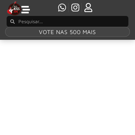
VOTE NAS 500 MAIS
Tag:
Slippery
When Wet’
Bon Jovi ganha versão de boneco Funko do
álbum ‘Slippery When Wet’
O Bon Jovi ganhará uma nova versão de boneco Funko,