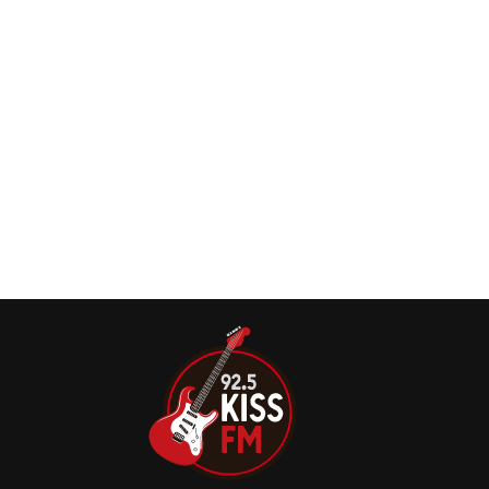
inspirado no álbum Slippery When Wet, um dos principais
trabalhos da banda.
Bon Jovi anuncia reedição do álbum ‘Slippery
When Wet’
O icônico álbum do Bon Jovi, ‘Slippery When Wet’, de
1986, será relançado no mês que vem em vários formatos
físicos.