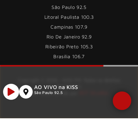
São Paulo 92.5
Litoral Paulista 100.3
Campinas 107.9
Rio De Janeiro 92.9
Ribeirão Preto 105.3
Brasília 106.7
Copyright © 2026 – KISS FM. Todos os direitos
reservados.
AO VIVO na KISS
ID7 Studio
Site desenvolvido por
São Paulo 92.5