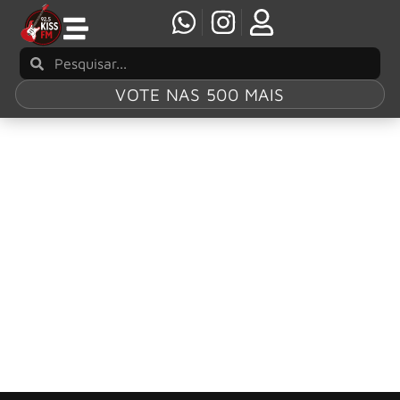
VOTE NAS 500 MAIS
Tag:
Skeletour
GHOST: Tobias Forge explica por que a mega
turnê não veio ao Brasil
A ausência do Ghost em solo sul-americano durante a
aclamada Skeletour frustrou muitos fãs, mas a explicação
finalmente veio à tona.