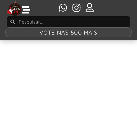
VOTE NAS 500 MAIS
Tag:
Sing Like A
Siren
Within Temptation e Jerry Heil lançam clipe de
“Sing Like A Siren”
O Within Temptation lançou nesta segunda-feira (26) o