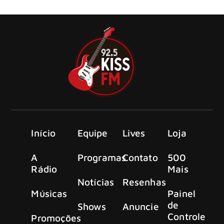
videoclipe de “Sing Like A Siren”
Início
Equipe
Lives
Loja
A
Programas
Contato
500
Rádio
Mais
Notícias
Resenhas
Músicas
Painel
de
Shows
Anuncie
Controle
Promoções