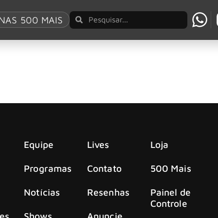
World 2026
NAS 500 MAIS
mandam o Sick New World 2026 em Las Vegas e 
26 com força total — e, desta vez, com duas edições em dife
Equipe
Lives
Loja
Programas
Contato
500 Mais
Notícias
Resenhas
Painel de
Controle
es
Shows
Anuncie